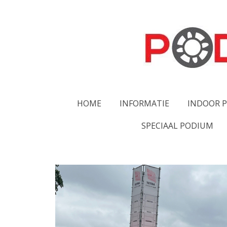
Ga
direct
naar
de
hoofdinhoud
HOME
INFORMATIE
INDOOR 
SPECIAAL PODIUM