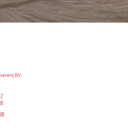
oeren) BV
97
38
38